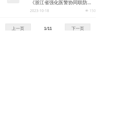
《浙江省强化医警协同联防联控艾滋病工作机制》政策解读
2023-10-18
150
넶
上一页
1
/
11
下一页
杭州市
更多
ꂓ
ꁕ
杭州市卫生健康委员会关于公布2023年度行政规范性文件清理结果的通知
2023-11-06
192
넶
《杭州市卫生健康委员会关于公布2023年度行政规范性文件清理结果的通知》政策解读
2023-11-06
148
넶
上一页
1
/
16
下一页