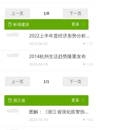
上一页
1
/
8
下一页
标准建设
更多
ꂓ
ꁕ
2022上半年度经济形势分析会在杭成功举行
2023-04-25
172
넶
2014杭州生活趋势隆重发布
2023-04-18
126
넶
上一页
1
/
1
下一页
浙江省
更多
ꂓ
ꁕ
图解：《浙江省强化医警协同联防联控艾滋病工作机制》
2023-10-18
164
넶