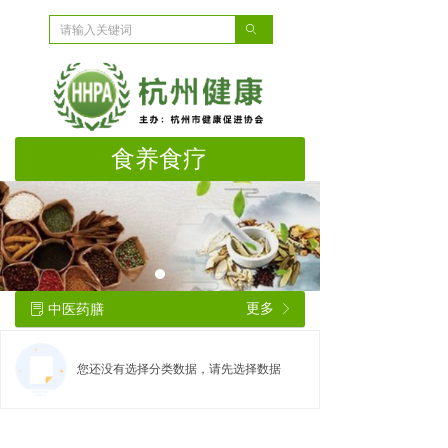
ꄙ
食养食疗
中医药膳
更多
ꂓ
ꁕ
您还没有选择分类数据，请先选择数据