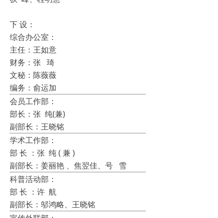
下 设：
综合办公室：
主任：王如意
财务：张 琦
文秘：陈薇薇
编务：俞运加
会员工作部：
部长：张 纯(兼)
副部长：王晓铭
学术工作部：
部 长 ：张 纯 ( 兼 )
副部长：姜丽艳 、焦翌佳、号 雪
科普活动部：
部 长 ：许 航
副部长：邬鸿略、王晓铭