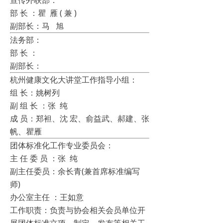
宣传外联部：
部 长 ：瞿 雁 ( 兼 )
副部长：马 旭
法务部：
部 长 ：
副部长：
杭州健康文化大讲堂工作指导小组：
组 长：姚树列
副 组 长 ：张 纯
成 员：郑袒、沈 宏、俞益武、郝建、张
帆、瞿雁
团体标准化工作专业委员会：
主 任 委 员 ：张 纯
副主任委员：余长青(兼首席标准编写
师)
办公室主任 ：王如意
工作职责：负责与协会相关会员单位开