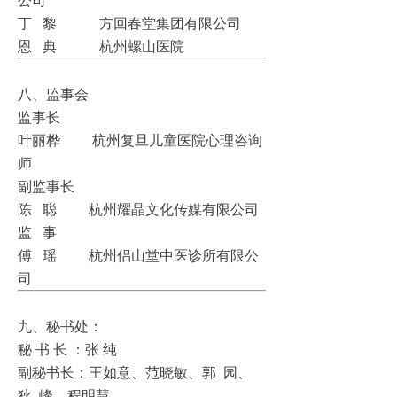
公司
丁 黎 方回春堂集团有限公司
恩 典 杭州螺山医院
八、监事会
监事长
叶丽桦 杭州复旦儿童医院心理咨询
师
副监事长
陈 聪 杭州耀晶文化传媒有限公司
监 事
傅 瑶 杭州侣山堂中医诊所有限公
司
九、秘书处：
秘 书 长 ：张 纯
副秘书长：王如意、范晓敏、郭 园、
狄 峰、程明慧